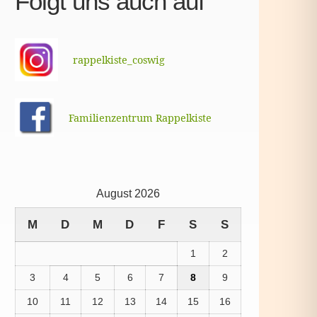
Folgt uns auch auf
rappelkiste_coswig
Familienzentrum Rappelkiste
August 2026
M
D
M
D
F
S
S
1
2
3
4
5
6
7
8
9
10
11
12
13
14
15
16