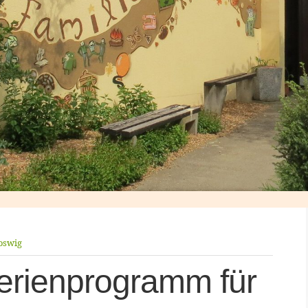
oswig
erienprogramm für