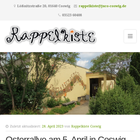
Lößnitzstraße 20, 01640 Coswig
rappelkiste@juco-coswig.de
03523 60408
Zuletzt aktualisiert:
28. April 2023
von
Rappelkiste Coswig
Osterrallye am 5. April in Coswig