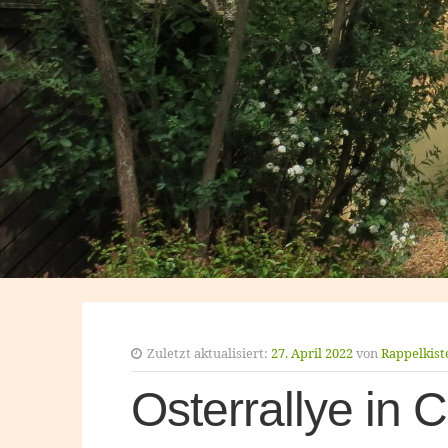
Zuletzt aktualisiert:
27. April 2022
von
Rappelkist
Osterrallye in 