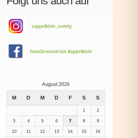
Folgt uns auch auf
rappelkiste_coswig
Familienzentrum Rappelkiste
August 2026
M
D
M
D
F
S
S
1
2
3
4
5
6
7
8
9
10
11
12
13
14
15
16